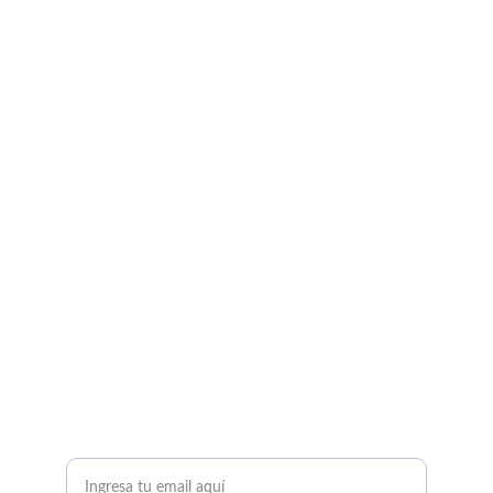
Salud
Charlas sobre salud, entrenamiento, nutrición 
y bienestar.
¡No vuelvas a sentirte incómodo en tu cuerpo 
nunca más!
¿QUIERES INFORMACIÓN SOBRE NUESTROS 
SERVICIOS?
Tu correo electrónico