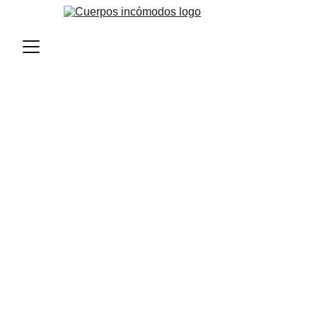
Cuerpos 
incómodos
Charlas sobre salud, entrenamiento y 
alimentación para sentirte bien en tu cuerpo.